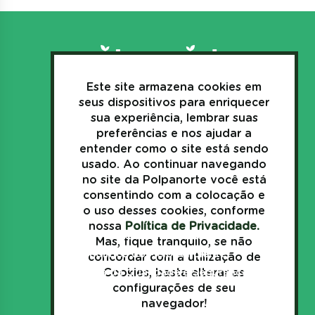
Este site armazena cookies em
3635.1157
seus dispositivos para enriquecer
+55(44)
sua experiência, lembrar suas
preferências e nos ajudar a
sac@polpanorte.com.br
entender como o site está sendo
Av. Industrial, 269
usado. Ao continuar navegando
Japurá - Paraná - Brasil
no site da Polpanorte você está
consentindo com a colocação e
o uso desses cookies, conforme
nossa
Política de Privacidade.
Política de Privacidade
Mas, fique tranquilo, se não
Política do Meio Ambiente
concordar com a utilização de
Cookies, basta alterar as
Política da Qualidade e Segurança
configurações de seu
navegador!