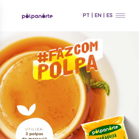
PT
|
EN
|
ES