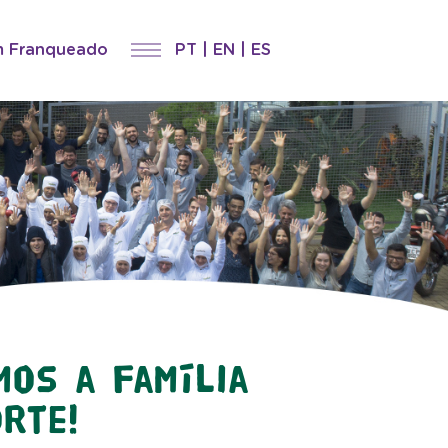
m Franqueado
PT
|
EN
|
ES
os a família
rte!