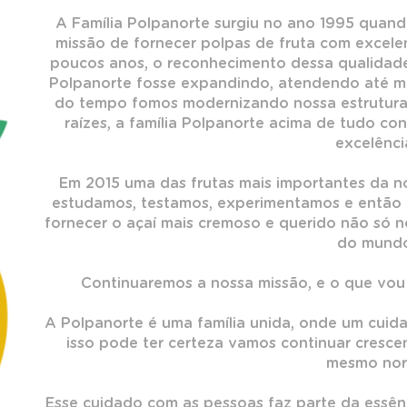
A Família Polpanorte surgiu no ano 1995 quando
missão de fornecer polpas de fruta com excele
poucos anos, o reconhecimento dessa qualidad
Polpanorte fosse expandindo, atendendo até 
do tempo fomos modernizando nossa estrutura
raízes, a família Polpanorte acima de tudo co
excelênci
Em 2015 uma das frutas mais importantes da no
estudamos, testamos, experimentamos e então c
fornecer o açaí mais cremoso e querido não só n
do mundo
Continuaremos a nossa missão, e o que vou
A Polpanorte é uma família unida, onde um cuida
isso pode ter certeza vamos continuar cresc
mesmo nor
Esse cuidado com as pessoas faz parte da essên