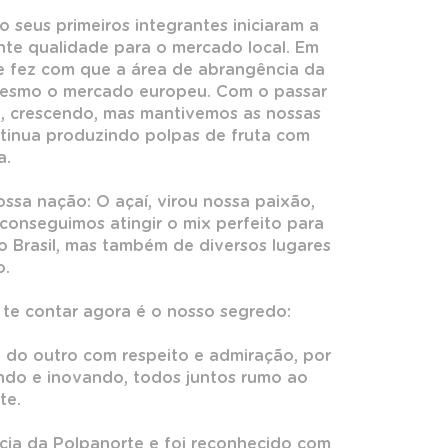
 seus primeiros integrantes iniciaram a
nte qualidade para o mercado local. Em
e fez com que a área de abrangência da
mesmo o mercado europeu. Com o passar
, crescendo, mas mantivemos as nossas
ntinua produzindo polpas de fruta com
a.
ssa nação: O açaí, virou nossa paixão,
onseguimos atingir o mix perfeito para
o Brasil, mas também de diversos lugares
.
 te contar agora é o nosso segredo:
 do outro com respeito e admiração, por
endo e inovando, todos juntos rumo ao
te.
cia da Polpanorte e foi reconhecido com