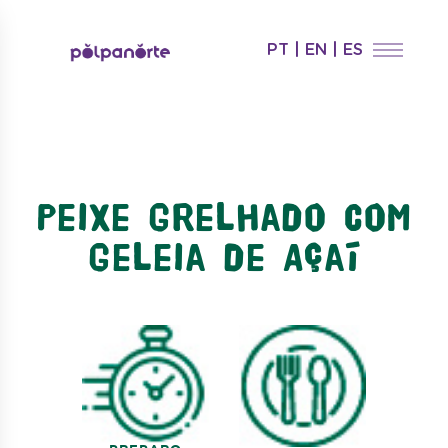
PT
|
EN
|
ES
Peixe Grelhado com
Geleia de Açaí