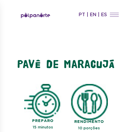
PT
|
EN
|
ES
Pavê de Maracujá
PREPARO
RENDIMENTO
15 minutos
10 porções