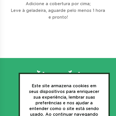
Adicione a cobertura por cima;
Leve à geladeira, aguarde pelo menos 1 hora
e pronto!
Este site armazena cookies em
3635.1157
seus dispositivos para enriquecer
+55(44)
sua experiência, lembrar suas
preferências e nos ajudar a
sac@polpanorte.com.br
entender como o site está sendo
Av. Industrial, 269
usado. Ao continuar navegando
Japurá - Paraná - Brasil