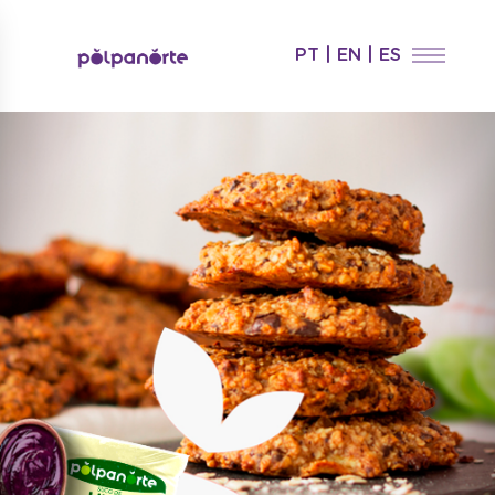
PT
|
EN
|
ES