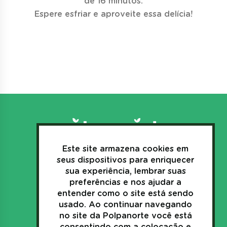
de 16 minutos.
Espere esfriar e aproveite essa delícia!
Este site armazena cookies em
3635.1157
seus dispositivos para enriquecer
+55(44)
sua experiência, lembrar suas
preferências e nos ajudar a
sac@polpanorte.com.br
entender como o site está sendo
Av. Industrial, 269
usado. Ao continuar navegando
Japurá - Paraná - Brasil
no site da Polpanorte você está