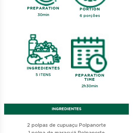
PREPARATION
PORTION
30min
6 porções
INGREDIENTES
5 ITENS
PEPARATION
TIME
2h30min
INGREDIENTES
2 polpas de cupuaçu Polpanorte
1 polpa de maracujá Polpanorte