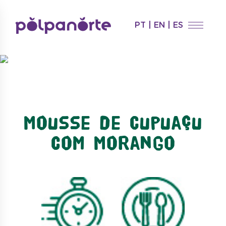
PT
|
EN
|
ES
Mousse de Cupuaçu
com Morango