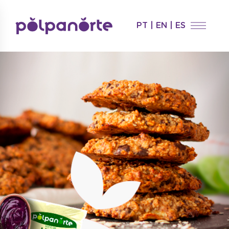
PT
|
EN
|
ES