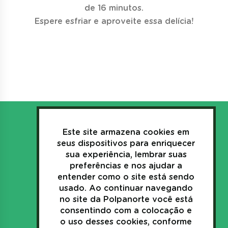
de 16 minutos.
Espere esfriar e aproveite essa delícia!
Este site armazena cookies em
seus dispositivos para enriquecer
sua experiência, lembrar suas
3635.1157
preferências e nos ajudar a
+55(44)
entender como o site está sendo
usado. Ao continuar navegando
Av. Industrial, 269
no site da Polpanorte você está
Japurá - Paraná - Brasil
consentindo com a colocação e
o uso desses cookies, conforme