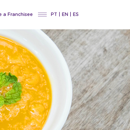
 a Franchisee
PT
|
EN
|
ES